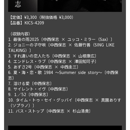
【定価】¥3,300（税抜価格 ¥3,000）
【品番】KICS-4209
（収録内容）
1. 最後の雨2025〔中西保志 × ユッコ・ミラー（Sax）〕
2. ジョニーの子守唄〔中西保志 × 佐藤竹善（SING LIKE
TALKING）〕
3. すれ違いの恋人たち〔中西保志 × 山根康広〕
4. エンドレス・ラブ〔中西保志 × 澤田知可子〕
5. あずさ2号〔中西保志 × 中西圭三〕
6. 夏・海・恋・歌 1984 ～Summer side story～〔中西保
志〕
7. 溶ける愛〔中西保志〕
8. サイレント・イヴ〔中西保志〕
9. １／52〔中西保志〕
10. タイム・トゥ・セイ・グッバイ〔中西保志 × 真園ありす
（ソプラノ）〕
11. バス・ストップ〔中西保志 × 杉山清貴〕