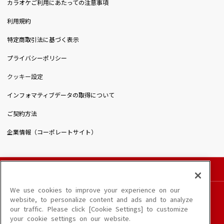
カラオケご利用にあたっての注意事項
利用規約
特定商取引法に基づく表示
プライバシーポリシー
クッキー設定
インフォマティブデータの取得について
ご契約方法
企業情報（コーポレートサイト）
© DAIICHIKOSHO CO.,LTD. All Rights Reserved.
このサイトに掲載されている一切の文章・画像・写真・動画・音声等を、手段や形態を
We use cookies to improve your experience on our
問わず、著作権法の定める範囲を超えて無断で複製、転載、ファイル化などすることを
website, to personalize content and ads and to analyze
禁じます。
our traffic. Please click [Cookie Settings] to customize
楽曲及びコンテンツは、端末や配信状況によりご利用いただけない場合があります。
your cookie settings on our website.
楽曲によりMYリスト保存ができない場合があります。