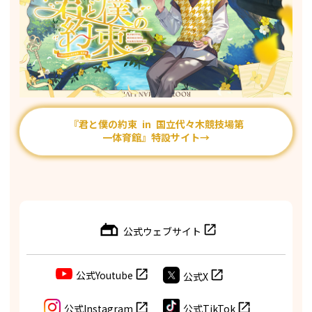
『君と僕の約束 in 国⽴代々⽊競技場第
⼀体育館』特設サイト→
公式ウェブサイト
公式Youtube
公式X
公式Instagram
公式TikTok