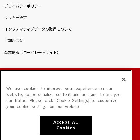
プライバシーポリシー
クッキー設定
インフォマティブデータの取得について
ご契約方法
企業情報（コーポレートサイト）
© DAIICHIKOSHO CO.,LTD. All Rights Reserved.
このサイトに掲載されている一切の文章・画像・写真・動画・音声等を、手段や形態を
We use cookies to improve your experience on our
問わず、著作権法の定める範囲を超えて無断で複製、転載、ファイル化などすることを
website, to personalize content and ads and to analyze
禁じます。
our traffic. Please click [Cookie Settings] to customize
楽曲及びコンテンツは、端末や配信状況によりご利用いただけない場合があります。
your cookie settings on our website.
楽曲によりMYリスト保存ができない場合があります。
JASRAC許諾番号
Accept All
6602250213Y31015 6602250112Y38026 6602250240Y31015
Cookies
6602250241Y45122