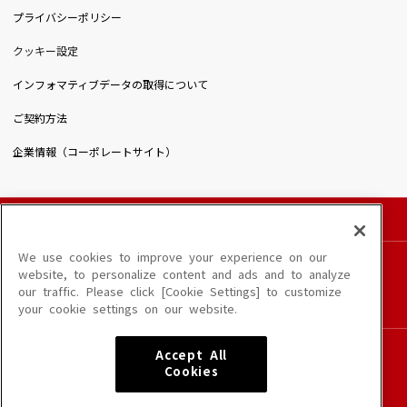
プライバシーポリシー
クッキー設定
インフォマティブデータの取得について
ご契約方法
企業情報（コーポレートサイト）
© DAIICHIKOSHO CO.,LTD. All Rights Reserved.
このサイトに掲載されている一切の文章・画像・写真・動画・音声等を、手段や形態を
We use cookies to improve your experience on our
問わず、著作権法の定める範囲を超えて無断で複製、転載、ファイル化などすることを
website, to personalize content and ads and to analyze
禁じます。
our traffic. Please click [Cookie Settings] to customize
楽曲及びコンテンツは、端末や配信状況によりご利用いただけない場合があります。
your cookie settings on our website.
楽曲によりMYリスト保存ができない場合があります。
JASRAC許諾番号
Accept All
6602250213Y31015 6602250112Y38026 6602250240Y31015
Cookies
6602250241Y45122