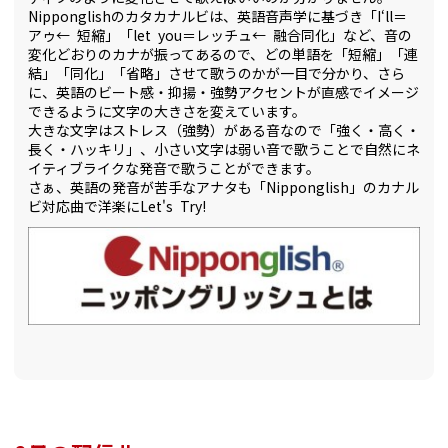
Nipponglishのカタカナルビは、英語音声学に基づき「I‘ll＝
アゥ← 短縮」「let you＝レッチュ← 融合同化」など、音の
変化どおりのカナが振ってあるので、どの単語を「短縮」「連
結」「同化」「省略」させて歌うのかが一目で分かり、さら
に、英語のビート感・抑揚・強勢アクセントが直感でイメージ
できるように文字の大きさを変えています。
大きな文字はストレス（強勢）がある音なので「強く・高く・
長く・ハッキリ」、小さい文字は弱い音で歌うことで自然にネ
イティブライクな発音で歌うことができます。
さぁ、英語の発音が苦手なアナタも「Nipponglish」のカナル
ビ対応曲で洋楽にLet's Try!