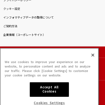
プライバシーポリシー
クッキー設定
インフォマティブデータの取得について
ご契約方法
企業情報（コーポレートサイト）
© DAIICHIKOSHO CO.,LTD. All Rights Reserved.
このサイトに掲載されている一切の文章・画像・写真・動画・音声等を、手段や形態を
We use cookies to improve your experience on our
問わず、著作権法の定める範囲を超えて無断で複製、転載、ファイル化などすることを
website, to personalize content and ads and to analyze
禁じます。
our traffic. Please click [Cookie Settings] to customize
楽曲及びコンテンツは、端末や配信状況によりご利用いただけない場合があります。
your cookie settings on our website.
楽曲によりMYリスト保存ができない場合があります。
JASRAC許諾番号
Accept All
6602250213Y31015 6602250112Y38026 6602250240Y31015
Cookies
6602250241Y45122
NexTone許諾番号
Cookies Settings
ID000002945 ID000002947 ID000002937 ID000002938