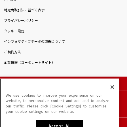
特定商取引法に基づく表示
プライバシーポリシー
クッキー設定
インフォマティブデータの取得について
ご契約方法
企業情報（コーポレートサイト）
© DAIICHIKOSHO CO.,LTD. All Rights Reserved.
このサイトに掲載されている一切の文章・画像・写真・動画・音声等を、手段や形態を
We use cookies to improve your experience on our
問わず、著作権法の定める範囲を超えて無断で複製、転載、ファイル化などすることを
website, to personalize content and ads and to analyze
禁じます。
our traffic. Please click [Cookie Settings] to customize
楽曲及びコンテンツは、端末や配信状況によりご利用いただけない場合があります。
your cookie settings on our website.
楽曲によりMYリスト保存ができない場合があります。
JASRAC許諾番号
Accept All