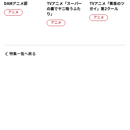
DAMアニメ部
TVアニメ「スーパー
TVアニメ「黄泉のツ
の裏でヤニ吸うふた
ガイ」第2クール
アニメ
り」
アニメ
アニメ
特集一覧へ戻る
曲をさがす
お店をさがす
DAM★とも
カラオケNEWS