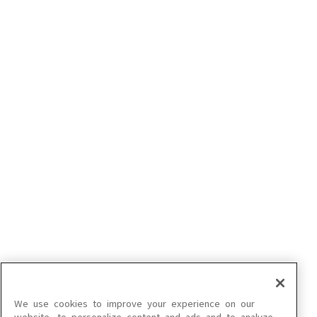
サイトのご利用について
カラオケご利用にあたっての注意事項
利用規約
特定商取引法に基づく表示
プライバシーポリシー
クッキー設定
インフォマティブデータの取得について
ご契約方法
企業情報（コーポレートサイト）
© DAIICHIKOSHO CO.,LTD. All Rights Reserved.
このサイトに掲載されている一切の文章・画像・写真・動画・音声等を、手段や形態を
We use cookies to improve your experience on our
問わず、著作権法の定める範囲を超えて無断で複製、転載、ファイル化などすることを