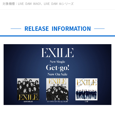
対象機種：LIVE DAM WAO!、LIVE DAM Aiシリーズ
—— RELEASE INFORMATION ——