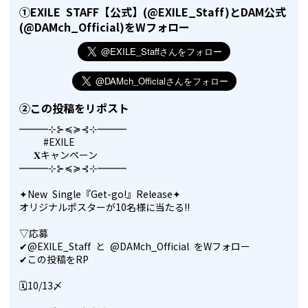
①EXILE STAFF【公式】(@EXILE_Staff)とDAM公式
(@DAMch_Official)をWフォロー
②この投稿をリポスト
═══⊹⊱≼≽⊰⊹═══
#EXILE
𝐗キャンペーン
═══⊹⊱≼≽⊰⊹═══
✦New Single『Get-go!』Release✦
オリジナルポスターが10名様に当たる!!
▽応募
✔︎
@EXILE_Staff
と
@DAMch_Official
をWフォロー
✔︎この投稿をRP
🗓10/13〆