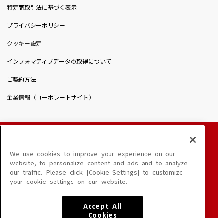
特定商取引法に基づく表示
プライバシーポリシー
クッキー設定
インフォマティブデータの取得について
ご契約方法
企業情報（コーポレートサイト）
© DAIICHIKOSHO CO.,LTD. All Rights Reserved.
このサイトに掲載されている一切の文章・画像・写真・動画・音声等を、手段や形態を
We use cookies to improve your experience on our
問わず、著作権法の定める範囲を超えて無断で複製、転載、ファイル化などすることを
website, to personalize content and ads and to analyze
禁じます。
our traffic. Please click [Cookie Settings] to customize
楽曲及びコンテンツは、端末や配信状況によりご利用いただけない場合があります。
your cookie settings on our website.
楽曲によりMYリスト保存ができない場合があります。
JASRAC許諾番号
Accept All
6602250213Y31015 6602250112Y38026 6602250240Y31015
Cookies