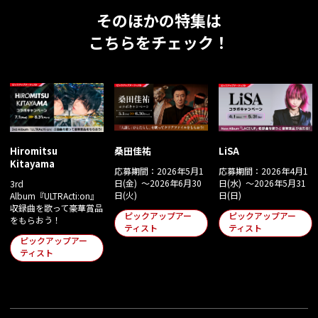
そのほかの特集は
こちらをチェック！
Hiromitsu
桑田佳祐
LiSA
Kitayama
応募期間：2026年5月1
応募期間：2026年4月1
日(金) ～2026年6月30
日(水) ～2026年5月31
3rd
日(火)
日(日)
Album『ULTRActi:on』
収録曲を歌って豪華賞品
ピックアップアー
ピックアップアー
をもらおう！
ティスト
ティスト
ピックアップアー
ティスト