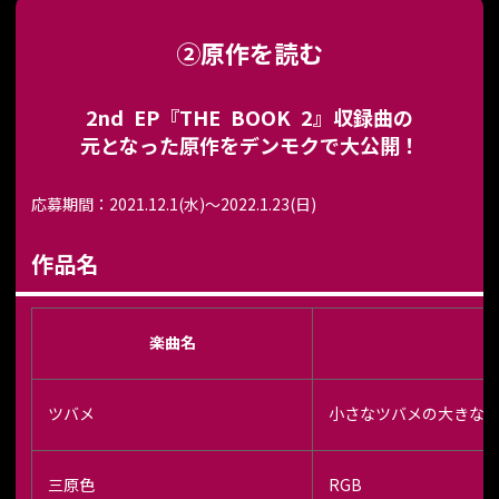
②原作を読む
2nd EP『THE BOOK 2』収録曲の
元となった原作をデンモクで大公開！
応募期間：2021.12.1(水)～2022.1.23(日)
作品名
楽曲名
原
ツバメ
小さなツバメの大きな
三原色
RGB