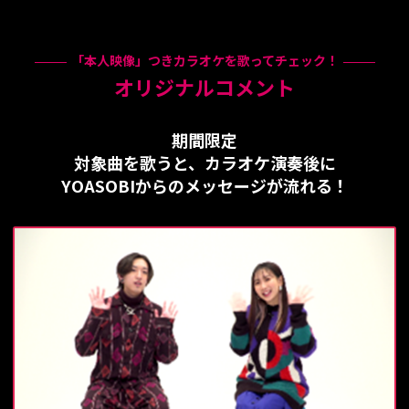
抽選の上、当選者様へは弊社公式Twitterアカウント
(@DAMch_Official)から、応募頂いたTwitterアカウント宛て
に、ダイレクトメッセージにて当選のご連絡および発送先の
情報等のお伺いをいたします。
「本人映像」つきカラオケを歌ってチェック！
フォローが解除されＤＭが送れない場合は当選を無効とさせ
オリジナルコメント
ていただきます。
対象のキャンペーンツイートのリツイートを削除された場
合、当選を無効とさせていただきます。
期間限定
Twitterアカウントの凍結、削除、IDの変更等、ＤＭが送れな
対象曲を歌うと、カラオケ演奏後に
い場合については当選を無効とさせていただきます。
当選のご連絡後、必要な情報をご提供いただけない場合、当
YOASOBIからのメッセージが流れる！
選を無効とさせていただきます。
ご提供情報に誤りがあるために賞品を送付できない場合、当
選を無効とさせていただきます。
発送先情報を所定の期日までにご連絡いただけない場合、当
選を無効とさせていただきます。
賞品の送付先として同一の住所や、電話番号が複数登録され
た場合、登録いただいた日時が一番早い宛先のみを有効と
し、以降の登録（当選）は無効とさせていただく場合がござ
います。
当選が無効となった場合、その後、賞品の送付依頼をいただ
いたとしても一切受け付けかねます。
当選に関するお問い合わせには一切お答えいたしかねます。