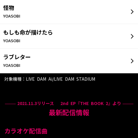
本キャンペーンの関係者は応募できません。
怪物
不正な行為があると弊社が判断した場合は、応募・当選を無
効とさせていただきます。
YOASOBI
本キャンペーンの対象のキャンペーンツイートをリツイート
する際、特に以下の設定をされている場合、Twitterの仕様
上、応募がみなされない場合がございますので、ご注意くだ
もしも命が描けたら
さい。
YOASOBI
(1)プロフィール、ユーザー名、自己紹介、画像などを設定し
ていないアカウント
(2)頻繁にアクション（ツイート、リツイート、返信など）を
ラブレター
行っていないアカウント
YOASOBI
(3)Twitterアカウント開設後、メールアドレスが本人のもの
かを確認するプロセスを行っていないアカウント
(4)アカウント開設直後で、上記に当てはまるアカウント
対象機種：LIVE DAM Ai/LIVE DAM STADIUM
非公開アカウント
開設直後のアカウント
botアカウント 等
メンション、ダイレクトメッセージが送信できない場合、本
2021.11.3リリース 2nd EP『THE BOOK 2』より
キャンペーンにご応募いただけません。
最新配信情報
次のいずれかの場合、応募を無効とさせて頂きます。
(1)TwitterアカウントがTwitterルールに反している場合
(2)Twitterアカウントが凍結・削除されている場合
カラオケ配信曲
(3)キャンペーン期間中、TwitterアカウントIDを変更された
場合