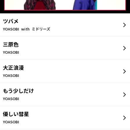
【当選後の流れ】
賞品の再発送はできません。賞品が宛所不明や長期不在など
の事情により返送された場合は、当選を無効とさせていただ
ツバメ
きます。
YOASOBI with ミドリーズ
賞品の発送は、日本国内に限ります。
【注意事項】
三原色
本キャンペーンは、任意の事情で変更、中断、中止となる場
YOASOBI
合があります。
弊社が必要と判断した場合、本規約を自由に変更できるもの
とし、お客様は、本キャンペーンおよび本サイトの運営方法
大正浪漫
に従うものとし、その運営方法に一切異議を申し立てないも
YOASOBI
のとします。
本キャンペーンに当選された方は、弊社が同時期に実施する
他のキャンペーンに重複して当選頂けない場合があります。
もう少しだけ
当選の権利は、ご当選者本人のみのものとし、第三者への譲
渡・換金はできません。また、当選賞品の転売は、一切禁止
YOASOBI
とさせていただきます。
不具合品の場合を除き、賞品の交換・返品には応じかねま
優しい彗星
す。
未成年の方は、必ず親権者の方の同意を得てからのご応募く
YOASOBI
ださい。