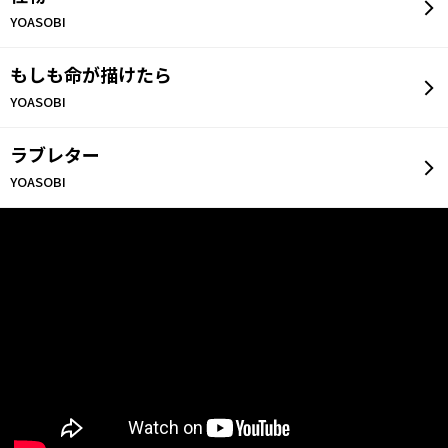
びサーバーへの不正アクセスなど弊社の支配が及ばない事態
およびそれに関連して生じた応募者の損害等について、弊社
YOASOBI
は一切の責任を負わないものとします。 本キャンペーンに起
因して生じる損害につき、弊社に故意または重過失がある場
もしも命が描けたら
合を除き、弊社は一切の責任を負わないものとします。
YOASOBI
【賠償責任】
本キャンペーンへの応募に関し、応募者と第三者との間に紛
ラブレター
争が生じた場合、応募者は自らの責任と費用負担によりその
紛争を解決し、弊社に一切損害を与えないものとします。
YOASOBI
【お問い合わせ】
本キャンペーンに関するお問い合わせは、お問い合わせ事務
局までお願いいたします。
Twitterでのお問い合わせにはお答えしかねますので、あらか
じめご了承ください。
お問い合わせに関するお返事は、営業時間内に行います。
本キャンペーンの応募状況および抽選結果に関するお問い合
わせにはお答えしかねますので、あらかじめご了承くださ
い。
問い合わせ先：yoasobi_dam@damsong.com
平日10-17時対応（土日祝日除く）
(質問へのお返事は原則1日～2日以内にご連絡させていただき