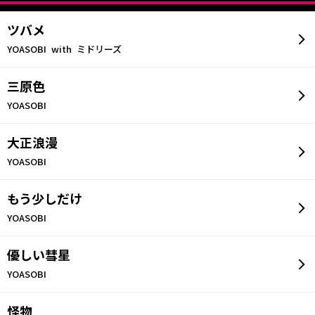
(4)複数のTwitterアカウントで応募された場合
ツバメ
【個人情報について】
YOASOBI with ミドリーズ
個人情報とは、本キャンペーンにおいて、弊社が取得する応
募者個人を特定できる情報を指します。弊社は、これらの個
人情報を賞品の発送等、本キャンペーンの実施のためだけに
三原色
利用するものとし、本キャンペーン以外の目的に使用するこ
YOASOBI
とはありません。応募者の個人情報を、法令等により開示を
求められた場合を除き、応募者ご本人の同意なしに、業務委
託先以外の第三者に開示、提供することはありません。応募
大正浪漫
者の個人情報は、弊社のプライバシーポリシーに従って適切
YOASOBI
に取り扱います。
https://www.dkkaraoke.co.jp/privacy/
もう少しだけ
【免責事項】
YOASOBI
本キャンペーンについてのツイートを含むお客様自身による
Twitter上での発言内容や、それに関わるトラブルに関して
は、弊社では責任を負いません。また、Twitterおよび関連す
優しい彗星
るアプリケーションの動作環境により発生する本キャンペー
YOASOBI
ンの中断または中止によって生じるいかなる損害について
も、弊社が責任を負うものではありません。
ネットワークの不具合、コンピューターウイルスの影響およ
怪物