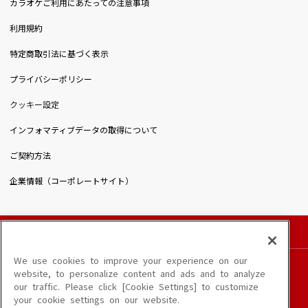
カラオケご利用にあたっての注意事項
利用規約
特定商取引法に基づく表示
プライバシーポリシー
クッキー設定
インフォマティブデータの取得について
ご契約方法
企業情報（コーポレートサイト）
© DAIICHIKOSHO CO.,LTD. All Rights Reserved.
このサイトに掲載されている一切の文章・画像・写真・動画・音声等を、手段や形態を
We use cookies to improve your experience on our
問わず、著作権法の定める範囲を超えて無断で複製、転載、ファイル化などすることを
website, to personalize content and ads and to analyze
禁じます。
our traffic. Please click [Cookie Settings] to customize
楽曲及びコンテンツは、端末や配信状況によりご利用いただけない場合があります。
your cookie settings on our website.
楽曲によりMYリスト保存ができない場合があります。