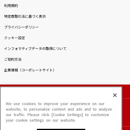
利用規約
特定商取引法に基づく表示
プライバシーポリシー
クッキー設定
インフォマティブデータの取得について
ご契約方法
企業情報（コーポレートサイト）
© DAIICHIKOSHO CO.,LTD. All Rights Reserved.
このサイトに掲載されている一切の文章・画像・写真・動画・音声等を、手段や形態を
We use cookies to improve your experience on our
問わず、著作権法の定める範囲を超えて無断で複製、転載、ファイル化などすることを
website, to personalize content and ads and to analyze
禁じます。
our traffic. Please click [Cookie Settings] to customize
楽曲及びコンテンツは、端末や配信状況によりご利用いただけない場合があります。
your cookie settings on our website.
楽曲によりMYリスト保存ができない場合があります。