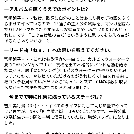
ボリューム感もあるので楽しんでもらえると思います。
—アルバムを聴くうえでのポイントは?
宮崎朝子・・・私は、歌詞に自分のことはあまり書かず物語をふく
らませて作っているので、13通りの主人公の物語を、マンガを読ん
だりTVドラマを見たりするような感覚で楽しんでいただけるとう
れしいです。“この曲は私の曲だ”というふうに思ってもらえる曲が
あるんじゃないかな、と。
—リード曲「ねぇ、」への思いを教えてください。
宮崎朝子・・・これはもう渾身の一曲です。カルピスウォーターの
夏のCMソングなんですが、高校を出て本格的にバンド活動を始め
た頃から、勝手にCMソング(カルピスウォーター)をやりたいと思
っていたので、やらせていただけるのがうれしくて! 曲を作る前に
絵コンテを見せていただいたら“キュン”と来て、CMの秒数に収ま
らなかった物語を表現できたらと思いました。
—今までで特に印象に残っているステージは?
吉川美冴貴（Dr.)・・・すべてのライブに対して同じ熱量でやって
はいますが、NHK『紅白歌合戦』は思い出深いですね。一般公募
の高校生ホーン隊と一緒に演奏していたら、胸がいっぱいになりま
した。