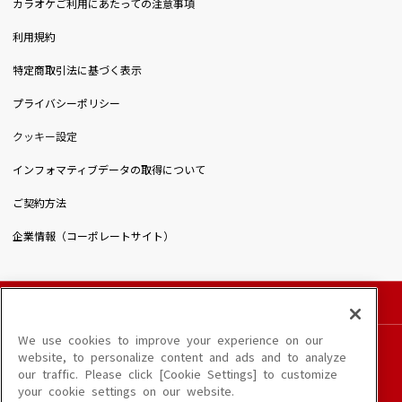
カラオケご利用にあたっての注意事項
利用規約
特定商取引法に基づく表示
プライバシーポリシー
クッキー設定
インフォマティブデータの取得について
ご契約方法
企業情報（コーポレートサイト）
© DAIICHIKOSHO CO.,LTD. All Rights Reserved.
このサイトに掲載されている一切の文章・画像・写真・動画・音声等を、手段や形態を
We use cookies to improve your experience on our
問わず、著作権法の定める範囲を超えて無断で複製、転載、ファイル化などすることを
website, to personalize content and ads and to analyze
禁じます。
our traffic. Please click [Cookie Settings] to customize
楽曲及びコンテンツは、端末や配信状況によりご利用いただけない場合があります。
your cookie settings on our website.
楽曲によりMYリスト保存ができない場合があります。