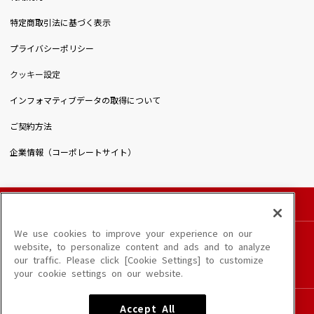
特定商取引法に基づく表示
プライバシーポリシー
クッキー設定
インフォマティブデータの取得について
ご契約方法
企業情報（コーポレートサイト）
© DAIICHIKOSHO CO.,LTD. All Rights Reserved.
このサイトに掲載されている一切の文章・画像・写真・動画・音声等を、手段や形態を
We use cookies to improve your experience on our
問わず、著作権法の定める範囲を超えて無断で複製、転載、ファイル化などすることを
website, to personalize content and ads and to analyze
禁じます。
our traffic. Please click [Cookie Settings] to customize
楽曲及びコンテンツは、端末や配信状況によりご利用いただけない場合があります。
your cookie settings on our website.
楽曲によりMYリスト保存ができない場合があります。
JASRAC許諾番号
Accept All