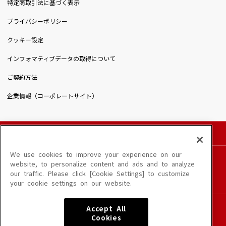
特定商取引法に基づく表示
プライバシーポリシー
クッキー設定
インフォマティブデータの取得について
ご契約方法
企業情報（コーポレートサイト）
© DAIICHIKOSHO CO.,LTD. All Rights Reserved.
このサイトに掲載されている一切の文章・画像・写真・動画・音声等を、手段や形態を
We use cookies to improve your experience on our
問わず、著作権法の定める範囲を超えて無断で複製、転載、ファイル化などすることを
website, to personalize content and ads and to analyze
禁じます。
our traffic. Please click [Cookie Settings] to customize
楽曲及びコンテンツは、端末や配信状況によりご利用いただけない場合があります。
your cookie settings on our website.
楽曲によりMYリスト保存ができない場合があります。
JASRAC許諾番号
Accept All
6602250213Y31015 6602250112Y38026 6602250240Y31015
Cookies
6602250241Y45122