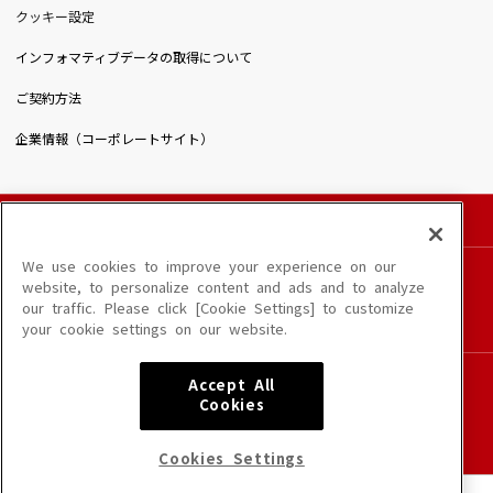
クッキー設定
インフォマティブデータの取得について
ご契約方法
企業情報（コーポレートサイト）
© DAIICHIKOSHO CO.,LTD. All Rights Reserved.
このサイトに掲載されている一切の文章・画像・写真・動画・音声等を、手段や形態を
We use cookies to improve your experience on our
問わず、著作権法の定める範囲を超えて無断で複製、転載、ファイル化などすることを
website, to personalize content and ads and to analyze
禁じます。
our traffic. Please click [Cookie Settings] to customize
楽曲及びコンテンツは、端末や配信状況によりご利用いただけない場合があります。
your cookie settings on our website.
楽曲によりMYリスト保存ができない場合があります。
JASRAC許諾番号
Accept All
6602250213Y31015 6602250112Y38026 6602250240Y31015
Cookies
6602250241Y45122
NexTone許諾番号
Cookies Settings
ID000002945 ID000002947 ID000002937 ID000002938