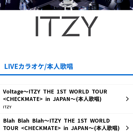
LIVEカラオケ/本人歌唱
Voltage～ITZY THE 1ST WORLD TOUR
<CHECKMATE> in JAPAN～(本人歌唱)
ITZY
Blah Blah Blah～ITZY THE 1ST WORLD
TOUR <CHECKMATE> in JAPAN～(本人歌唱)