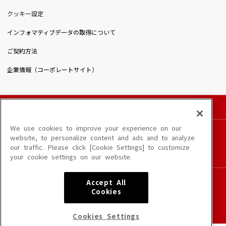
クッキー設定
インフォマティブデータの取得について
ご契約方法
企業情報（コーポレートサイト）
© DAIICHIKOSHO CO.,LTD. All Rights Reserved.
このサイトに掲載されている一切の文章・画像・写真・動画・音声等を、手段や形態を
We use cookies to improve your experience on our
問わず、著作権法の定める範囲を超えて無断で複製、転載、ファイル化などすることを
website, to personalize content and ads and to analyze
禁じます。
our traffic. Please click [Cookie Settings] to customize
楽曲及びコンテンツは、端末や配信状況によりご利用いただけない場合があります。
your cookie settings on our website.
楽曲によりMYリスト保存ができない場合があります。
JASRAC許諾番号
Accept All
6602250213Y31015 6602250112Y38026 6602250240Y31015
Cookies
6602250241Y45122
NexTone許諾番号
Cookies Settings
ID000002945 ID000002947 ID000002937 ID000002938