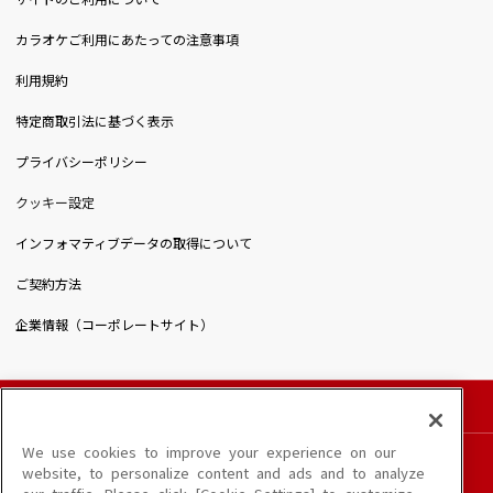
カラオケご利用にあたっての注意事項
利用規約
特定商取引法に基づく表示
プライバシーポリシー
クッキー設定
インフォマティブデータの取得について
ご契約方法
企業情報（コーポレートサイト）
© DAIICHIKOSHO CO.,LTD. All Rights Reserved.
このサイトに掲載されている一切の文章・画像・写真・動画・音声等を、手段や形態を
We use cookies to improve your experience on our
問わず、著作権法の定める範囲を超えて無断で複製、転載、ファイル化などすることを
website, to personalize content and ads and to analyze
禁じます。