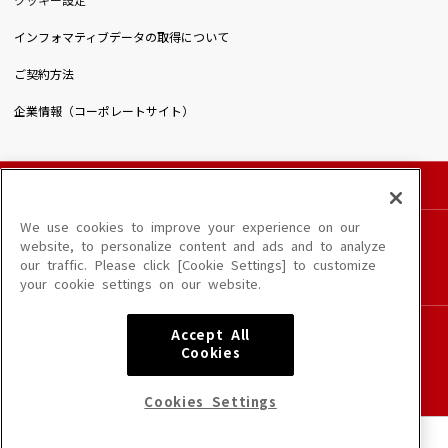
クッキー設定
インフォマティブデータの取得について
ご契約方法
企業情報（コーポレートサイト）
© DAIICHIKOSHO CO.,LTD. All Rights Reserved.
このサイトに掲載されている一切の文章・画像・写真・動画・音声等を、手段や形態を
We use cookies to improve your experience on our
問わず、著作権法の定める範囲を超えて無断で複製、転載、ファイル化などすることを
website, to personalize content and ads and to analyze
禁じます。
our traffic. Please click [Cookie Settings] to customize
楽曲及びコンテンツは、端末や配信状況によりご利用いただけない場合があります。
your cookie settings on our website.
楽曲によりMYリスト保存ができない場合があります。
JASRAC許諾番号
Accept All
6602250213Y31015 6602250112Y38026 6602250240Y31015
Cookies
6602250241Y45122
NexTone許諾番号
Cookies Settings
ID000002945 ID000002947 ID000002937 ID000002938