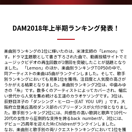
DAM2018年上半期ランキング発表！
楽曲別ランキングの1位に輝いたのは、米津玄師の「Lemon」で
す。ドラマ主題歌として書き下ろされた曲で、動画投稿サイトでミ
ュージックビデオの再生回数が1億回を突破したことが話題となり
ました。 「Lemon」のほか、楽曲別ランキングTOP50の中で、
同アーティストの楽曲は5曲がランクインしました。そして、歌手
別ランキングにおいても見事1位を獲得。注目度と人気度の高さが
うかがえる結果となりました。楽曲別ランキング2位は、中島みゆ
きの「糸」です。数多くのアーティストによってカバーされ、幅広
い世代から人気を集め続ける王道のカラオケソングです。3位は、
荻野目洋子の「ダンシング・ヒーロー(EAT YOU UP) 」です。大
阪府立登美丘高校ダンス部のバブリーダンスが火付け役となりまし
た。歌手別ランキング2位には、共感性の高い歌詞と歌声で10代～
20代の女性から圧倒的な支持を誇るback numberが、3位には、
デビュー25周年を迎えたMr.Childrenがランクインしました。
なお、楽曲別と歌手別の両リクエストランキングにおいて1位を獲