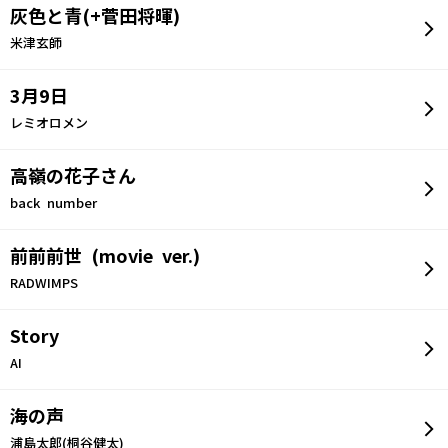
灰色と青(+菅田将暉)
米津玄師
3月9日
レミオロメン
高嶺の花子さん
back number
前前前世 (movie ver.)
RADWIMPS
Story
AI
海の声
浦島太郎(桐谷健太)