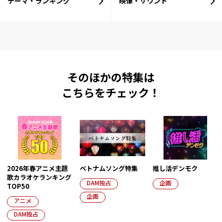
テーマ・ランキング
映像・サウンド
そのほかの特集は
こちらをチェック！
2026年春アニメ主題
ベトナムソング特集
推し活デンモク
歌カラオケランキング
DAM独占
企画
TOP50
企画
アニメ
DAM独占