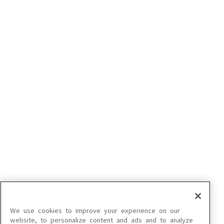
カラオケご利用にあたっての注意事項
利用規約
特定商取引法に基づく表示
プライバシーポリシー
クッキー設定
インフォマティブデータの取得について
ご契約方法
企業情報（コーポレートサイト）
© DAIICHIKOSHO CO.,LTD. All Rights Reserved.
このサイトに掲載されている一切の文章・画像・写真・動画・音声等を、手段や形態を
問わず、著作権法の定める範囲を超えて無断で複製、転載、ファイル化などすることを
禁じます。
We use cookies to improve your experience on our
楽曲及びコンテンツは、端末や配信状況によりご利用いただけない場合があります。
website, to personalize content and ads and to analyze