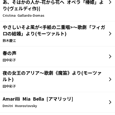
あ、そはかの人か-花から花へ オペラ「椿姫」よ
り(ヴェルディ作)]
Cristina Gallardo-Domas
やさしいそよ風が<手紙の二重唱>～歌劇「フィガ
ロの結婚」より(モーツァルト)
鈴木慶江
春の声
田中彩子
夜の女王のアリア～歌劇《魔笛》より(モーツァ
ルト)
田中彩子
Amarilli Mia Bella [アマリッリ]
Dmitri Hvorostovsky