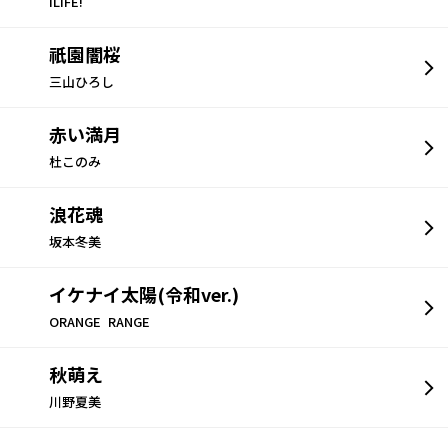
iLiFE!
祇園闇桜
三山ひろし
赤い満月
杜このみ
浪花魂
坂本冬美
イケナイ太陽(令和ver.)
ORANGE RANGE
秋萌え
川野夏美