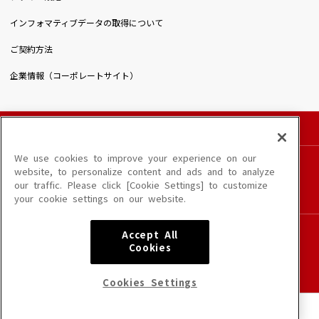
インフォマティブデータの取得について
ご契約方法
企業情報（コーポレートサイト）
© DAIICHIKOSHO CO.,LTD. All Rights Reserved.
このサイトに掲載されている一切の文章・画像・写真・動画・音声等を、手段や形態を
We use cookies to improve your experience on our
問わず、著作権法の定める範囲を超えて無断で複製、転載、ファイル化などすることを
website, to personalize content and ads and to analyze
禁じます。
our traffic. Please click [Cookie Settings] to customize
楽曲及びコンテンツは、端末や配信状況によりご利用いただけない場合があります。
your cookie settings on our website.
楽曲によりMYリスト保存ができない場合があります。
JASRAC許諾番号
Accept All
6602250213Y31015 6602250112Y38026 6602250240Y31015
Cookies
6602250241Y45122
NexTone許諾番号
Cookies Settings
ID000002945 ID000002947 ID000002937 ID000002938