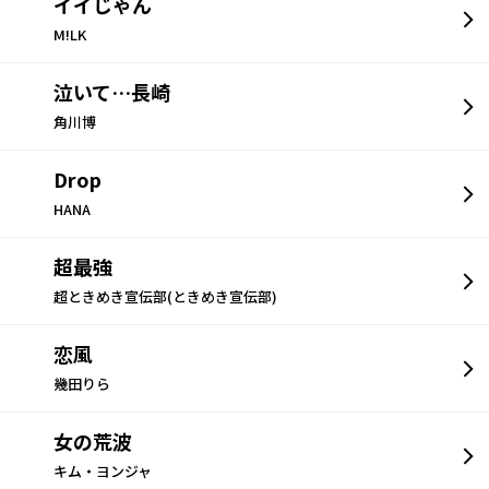
イイじゃん
M!LK
泣いて…長崎
角川博
Drop
HANA
超最強
超ときめき宣伝部(ときめき宣伝部)
恋風
幾田りら
女の荒波
キム・ヨンジャ