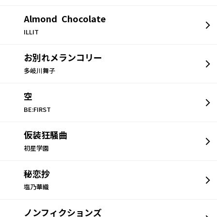
Almond Chocolate
ILLIT
お別れメランコリー
多岐川舞子
空
BE:FIRST
仮装狂騒曲
初星学園
秘恋抄
塩乃華織
ノンフィクションズ