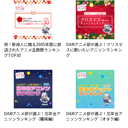
祝！新成人に贈る2005年度に放
DAMアニメ部が選ぶ！クリスマ
送されたアニメ主題歌ランキン
スに歌いたいアニソンランキン
グTOP30
グ
DAMアニメ部が選ぶ！忘年会ア
DAMアニメ部が選ぶ！忘年会ア
ニソンランキング（職場編）
ニソンランキング（オタク編）