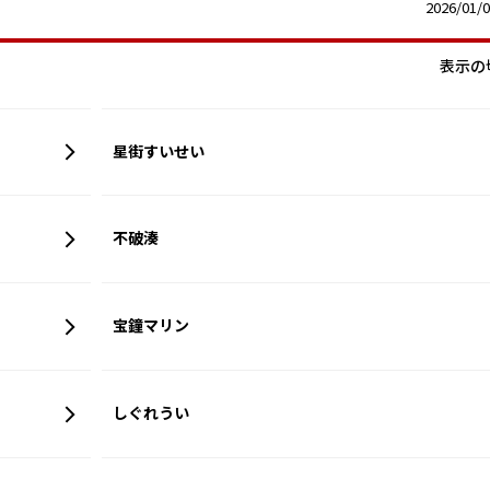
2026/01
表示の
星街すいせい
不破湊
宝鐘マリン
しぐれうい