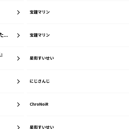
宝鐘マリン
I'm Your Treasure Box ＊あなたは マリンせんちょうを たからばこからみつけた。
宝鐘マリン
X』
星街すいせい
にじさんじ
ChroNoiR
星街すいせい