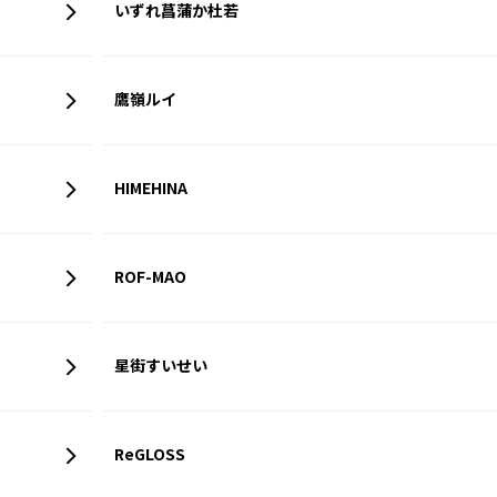
いずれ菖蒲か杜若
鷹嶺ルイ
HIMEHINA
ROF-MAO
星街すいせい
ReGLOSS