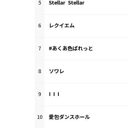
5
Stellar Stellar
6
レクイエム
7
#あくあ色ぱれっと
8
ソワレ
9
I I I
10
愛包ダンスホール