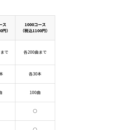
ース
1000コース
80円）
（税込1100円）
曲まで
各200曲まで
本
各30本
曲
100曲
○
○