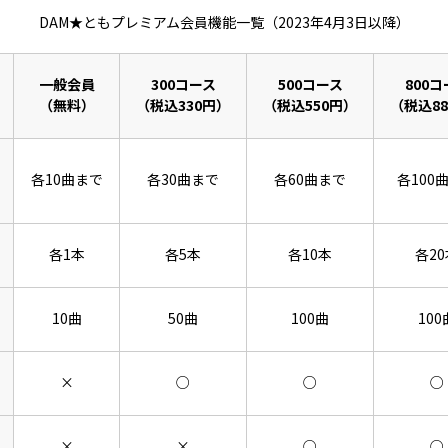
DAM★ともプレミアム会員機能一覧（2023年4月3日以降）
一般会員
300コース
500コース
800コ
（無料）
（税込330円）
（税込550円）
（税込8
各10曲まで
各30曲まで
各60曲まで
各100
各1本
各5本
各10本
各20
10曲
50曲
100曲
100
×
○
○
○
×
×
○
○