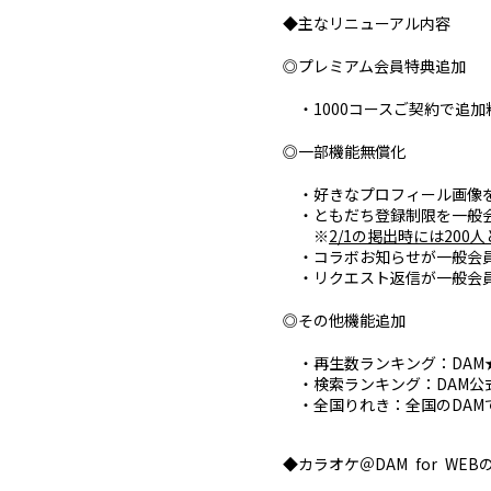
◆主なリニューアル内容
◎プレミアム会員特典追加
・1000コースご契約で追加料
◎一部機能無償化
・好きなプロフィール画像を
・ともだち登録制限を一般会
※
2/1の掲出時には20
・コラボお知らせが一般会員
・リクエスト返信が一般会員
◎その他機能追加
・再生数ランキング：DAM
・検索ランキング：DAM公
・全国りれき：全国のDAM
◆カラオケ＠DAM for WE