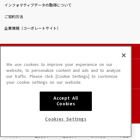
インフォマティブデータの取得について
ご契約方法
企業情報（コーポレートサイト）
© DAIICHIKOSHO CO.,LTD. All Rights Reserved.
このサイトに掲載されている一切の文章・画像・写真・動画・音声等を、手段や形態を
We use cookies to improve your experience on our
問わず、著作権法の定める範囲を超えて無断で複製、転載、ファイル化などすることを
website, to personalize content and ads and to analyze
禁じます。
our traffic. Please click [Cookie Settings] to customize
楽曲及びコンテンツは、端末や配信状況によりご利用いただけない場合があります。
your cookie settings on our website.
楽曲によりMYリスト保存ができない場合があります。
JASRAC許諾番号
Accept All
6602250213Y31015 6602250112Y38026 6602250240Y31015
Cookies
6602250241Y45122
NexTone許諾番号
Cookies Settings
ID000002945 ID000002947 ID000002937 ID000002938
トップ
曲をさがす
店をさがす
DAM★とも
メニュー