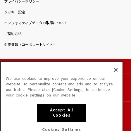
プライバシーポリシー
クッキー設定
インフォマティブデータの取得について
ご契約方法
企業情報（コーポレートサイト）
© DAIICHIKOSHO CO.,LTD. All Rights Reserved.
このサイトに掲載されている一切の文章・画像・写真・動画・音声等を、手段や形態を
We use cookies to improve your experience on our
問わず、著作権法の定める範囲を超えて無断で複製、転載、ファイル化などすることを
website, to personalize content and ads and to analyze
禁じます。
our traffic. Please click [Cookie Settings] to customize
楽曲及びコンテンツは、端末や配信状況によりご利用いただけない場合があります。
your cookie settings on our website.
楽曲によりMYリスト保存ができない場合があります。
JASRAC許諾番号
Accept All
6602250213Y31015 6602250112Y38026 6602250240Y31015
Cookies
6602250241Y45122
NexTone許諾番号
Cookies Settings