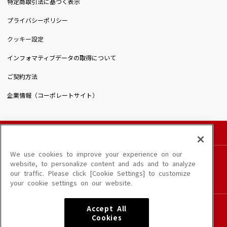
特定商取引法に基づく表示
プライバシーポリシー
クッキー設定
インフォマティブデータの取得について
ご契約方法
企業情報（コーポレートサイト）
© DAIICHIKOSHO CO.,LTD. All Rights Reserved.
このサイトに掲載されている一切の文章・画像・写真・動画・音声等を、手段や形態を
We use cookies to improve your experience on our
問わず、著作権法の定める範囲を超えて無断で複製、転載、ファイル化などすることを
website, to personalize content and ads and to analyze
禁じます。
our traffic. Please click [Cookie Settings] to customize
楽曲及びコンテンツは、端末や配信状況によりご利用いただけない場合があります。
your cookie settings on our website.
楽曲によりMYリスト保存ができない場合があります。
JASRAC許諾番号
Accept All
6602250213Y31015 6602250112Y38026 6602250240Y31015
Cookies
6602250241Y45122