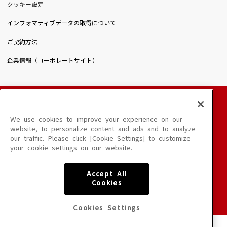
クッキー設定
インフォマティブデータの取得について
ご契約方法
企業情報（コーポレートサイト）
© DAIICHIKOSHO CO.,LTD. All Rights Reserved.
このサイトに掲載されている一切の文章・画像・写真・動画・音声等を、手段や形態を
We use cookies to improve your experience on our
問わず、著作権法の定める範囲を超えて無断で複製、転載、ファイル化などすることを
website, to personalize content and ads and to analyze
禁じます。
our traffic. Please click [Cookie Settings] to customize
楽曲及びコンテンツは、端末や配信状況によりご利用いただけない場合があります。
your cookie settings on our website.
楽曲によりMYリスト保存ができない場合があります。
JASRAC許諾番号
Accept All
6602250213Y31015 6602250112Y38026 6602250240Y31015
Cookies
6602250241Y45122
NexTone許諾番号
Cookies Settings
ID000002945 ID000002947 ID000002937 ID000002938