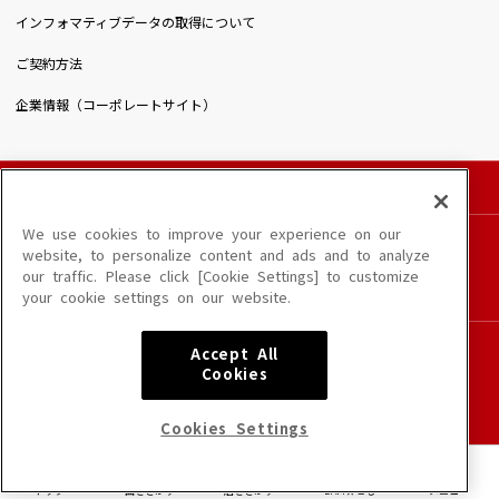
インフォマティブデータの取得について
ご契約方法
企業情報（コーポレートサイト）
© DAIICHIKOSHO CO.,LTD. All Rights Reserved.
このサイトに掲載されている一切の文章・画像・写真・動画・音声等を、手段や形態を
We use cookies to improve your experience on our
問わず、著作権法の定める範囲を超えて無断で複製、転載、ファイル化などすることを
website, to personalize content and ads and to analyze
禁じます。
our traffic. Please click [Cookie Settings] to customize
楽曲及びコンテンツは、端末や配信状況によりご利用いただけない場合があります。
your cookie settings on our website.
楽曲によりMYリスト保存ができない場合があります。
JASRAC許諾番号
Accept All
6602250213Y31015 6602250112Y38026 6602250240Y31015
Cookies
6602250241Y45122
NexTone許諾番号
Cookies Settings
ID000002945 ID000002947 ID000002937 ID000002938
トップ
曲をさがす
店をさがす
DAM★とも
メニュー