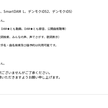
R、SmartDAM L、デンモクiDS2、デンモクiDS）
せん。
、DAM★とも動画、DAM★とも録音、公開曲視聴等）
歌詞検索、みんなの声、声でさがす、歌詞表示）
歌手名・曲名検索及び曲予約は利用可能です。
せん。
訳ございませんがご了承ください。
顧いただきますようお願い申し上げます。