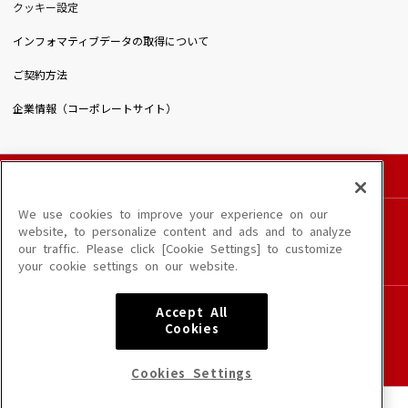
クッキー設定
インフォマティブデータの取得について
ご契約方法
企業情報（コーポレートサイト）
© DAIICHIKOSHO CO.,LTD. All Rights Reserved.
このサイトに掲載されている一切の文章・画像・写真・動画・音声等を、手段や形態を
We use cookies to improve your experience on our
問わず、著作権法の定める範囲を超えて無断で複製、転載、ファイル化などすることを
website, to personalize content and ads and to analyze
禁じます。
our traffic. Please click [Cookie Settings] to customize
楽曲及びコンテンツは、端末や配信状況によりご利用いただけない場合があります。
your cookie settings on our website.
楽曲によりMYリスト保存ができない場合があります。
JASRAC許諾番号
Accept All
6602250213Y31015 6602250112Y38026 6602250240Y31015
Cookies
6602250241Y45122
NexTone許諾番号
Cookies Settings
ID000002945 ID000002947 ID000002937 ID000002938