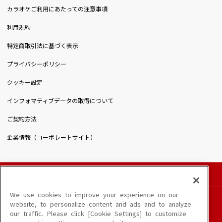
カラオケご利用にあたっての注意事項
利用規約
特定商取引法に基づく表示
プライバシーポリシー
クッキー設定
インフォマティブデータの取得について
ご契約方法
企業情報（コーポレートサイト）
© DAIICHIKOSHO CO.,LTD. All Rights Reserved.
このサイトに掲載されている一切の文章・画像・写真・動画・音声等を、手段や形態を
We use cookies to improve your experience on our
問わず、著作権法の定める範囲を超えて無断で複製、転載、ファイル化などすることを
website, to personalize content and ads and to analyze
禁じます。
our traffic. Please click [Cookie Settings] to customize
楽曲及びコンテンツは、端末や配信状況によりご利用いただけない場合があります。