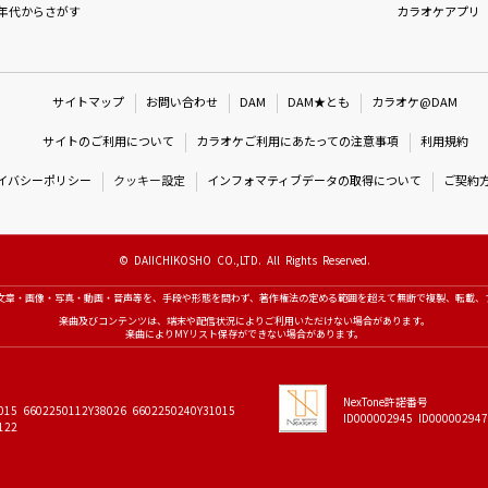
年代からさがす
カラオケアプリ
サイトマップ
お問い合わせ
DAM
DAM★とも
カラオケ@DAM
サイトのご利用について
カラオケご利用にあたっての注意事項
利用規約
イバシーポリシー
クッキー設定
インフォマティブデータの取得について
ご契約
© DAIICHIKOSHO CO.,LTD. All Rights Reserved.
文章・画像・写真・動画・音声等を、手段や形態を問わず、著作権法の定める範囲を超えて無断で複製、転載、
楽曲及びコンテンツは、端末や配信状況によりご利用いただけない場合があります。
楽曲によりMYリスト保存ができない場合があります。
NexTone許諾番号
015 6602250112Y38026 6602250240Y31015
ID000002945 ID000002947
122