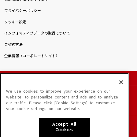
プライバシーポリシー
クッキー設定
インフォマティブデータの取得について
ご契約方法
企業情報（コーポレートサイト）
© DAIICHIKOSHO CO.,LTD. All Rights Reserved.
このサイトに掲載されている一切の文章・画像・写真・動画・音声等を、手段や形態を
We use cookies to improve your experience on our
問わず、著作権法の定める範囲を超えて無断で複製、転載、ファイル化などすることを
website, to personalize content and ads and to analyze
禁じます。
our traffic. Please click [Cookie Settings] to customize
楽曲及びコンテンツは、端末や配信状況によりご利用いただけない場合があります。
your cookie settings on our website.
楽曲によりMYリスト保存ができない場合があります。
JASRAC許諾番号
Accept All
6602250213Y31015 6602250112Y38026 6602250240Y31015
Cookies
6602250241Y45122