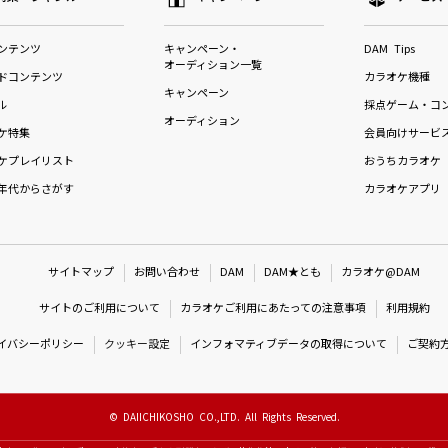
ンテンツ
キャンペーン・
DAM Tips
オーディション一覧
ドコンテンツ
カラオケ機種
キャンペーン
ル
採点ゲーム・コ
オーディション
ケ特集
会員向けサービ
ケプレイリスト
おうちカラオケ
年代からさがす
カラオケアプリ
サイトマップ
お問い合わせ
DAM
DAM★とも
カラオケ@DAM
サイトのご利用について
カラオケご利用にあたっての注意事項
利用規約
イバシーポリシー
クッキー設定
インフォマティブデータの取得について
ご契約
© DAIICHIKOSHO CO.,LTD. All Rights Reserved.