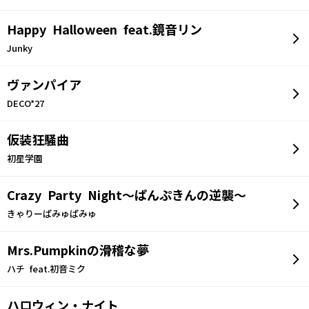
Happy Halloween feat.鏡音リン
Junky
ヴァンパイア
DECO*27
仮装狂騒曲
初星学園
Crazy Party Night〜ぱんぷきんの逆襲〜
きゃりーぱみゅぱみゅ
Mrs.Pumpkinの滑稽な夢
ハチ feat.初音ミク
ハロウィン・ナイト