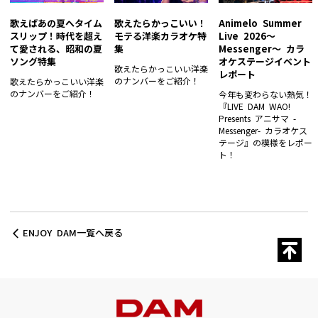
歌えばあの夏へタイム
歌えたらかっこいい！
Animelo Summer
スリップ！時代を超え
モテる洋楽カラオケ特
Live 2026～
て愛される、昭和の夏
集
Messenger～ カラ
ソング特集
オケステージイベント
歌えたらかっこいい洋楽
レポート
のナンバーをご紹介！
歌えたらかっこいい洋楽
のナンバーをご紹介！
今年も変わらない熱気！
『LIVE DAM WAO!
Presents アニサマ -
Messenger- カラオケス
テージ』の模様をレポー
ト！
ENJOY DAM一覧へ戻る