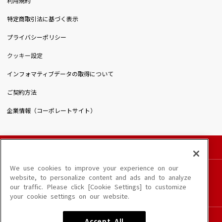
利用規約
特定商取引法に基づく表示
プライバシーポリシー
クッキー設定
インフォマティブデータの取得について
ご契約方法
企業情報（コーポレートサイト）
© DAIICHIKOSHO CO.,LTD. All Rights Reserved.
このサイトに掲載されている一切の文章・画像・写真・動画・音声等を、手段や形態を
We use cookies to improve your experience on our
問わず、著作権法の定める範囲を超えて無断で複製、転載、ファイル化などすることを
website, to personalize content and ads and to analyze
禁じます。
our traffic. Please click [Cookie Settings] to customize
楽曲及びコンテンツは、端末や配信状況によりご利用いただけない場合があります。
your cookie settings on our website.
楽曲によりMYリスト保存ができない場合があります。
JASRAC許諾番号
Accept All