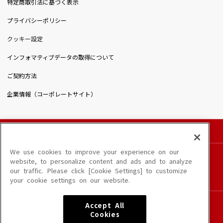
特定商取引法に基づく表示
プライバシーポリシー
クッキー設定
インフォマティブデータの取得について
ご契約方法
企業情報（コーポレートサイト）
© DAIICHIKOSHO CO.,LTD. All Rights Reserved.
このサイトに掲載されている一切の文章・画像・写真・動画・音声等を、手段や形態を
We use cookies to improve your experience on our
問わず、著作権法の定める範囲を超えて無断で複製、転載、ファイル化などすることを
website, to personalize content and ads and to analyze
禁じます。
our traffic. Please click [Cookie Settings] to customize
楽曲及びコンテンツは、端末や配信状況によりご利用いただけない場合があります。
your cookie settings on our website.
楽曲によりMYリスト保存ができない場合があります。
JASRAC許諾番号
Accept All
6602250213Y31015 6602250112Y38026 6602250240Y31015
Cookies
6602250241Y45122