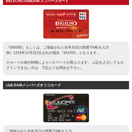
BIG ECHO clubDAM メンバーズカード
お知らせ
よくあるご質問
DAMの新曲・ランキングなど
カラオケ最新情報をチェック！
『000000』もしくは、ご登録された生年月日の西暦下6桁を入力
例）1234年12月3日生まれの場合『341203』となります。
※カードの発行時期によりパスワードが異なります。 上記を入力してもロ
グインできない方は、下記よりお問合せ下さい。
自宅でカラオケ歌い放題！
家族や友達と一緒に！練習にも！
club DAMメンバーズオリコカード
ご登録された生年月日の西暦下6桁を入力