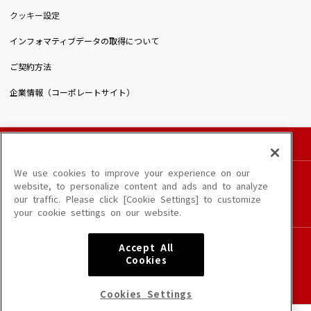
クッキー設定
インフォマティブデータの取得について
ご契約方法
企業情報（コーポレートサイト）
© DAIICHIKOSHO CO.,LTD. All Rights Reserved.
このサイトに掲載されている一切の文章・画像・写真・動画・音声等を、手段や形態を
We use cookies to improve your experience on our
問わず、著作権法の定める範囲を超えて無断で複製、転載、ファイル化などすることを
website, to personalize content and ads and to analyze
禁じます。
our traffic. Please click [Cookie Settings] to customize
楽曲及びコンテンツは、端末や配信状況によりご利用いただけない場合があります。
your cookie settings on our website.
楽曲によりMYリスト保存ができない場合があります。
JASRAC許諾番号
Accept All
6602250213Y31015 6602250112Y38026 6602250240Y31015
Cookies
6602250241Y45122
NexTone許諾番号
Cookies Settings
ID000002945 ID000002947 ID000002937 ID000002938