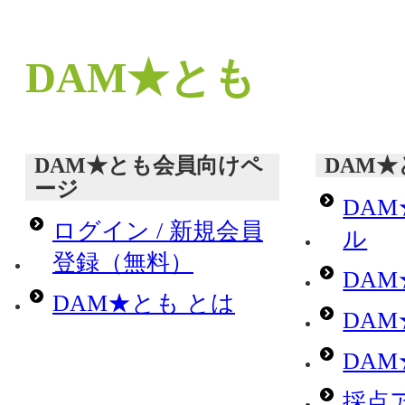
DAM★とも
DAM★とも会員向けペ
DAM
ージ
DA
ログイン / 新規会員
ル
登録（無料）
DA
DAM★とも とは
DA
DA
採点