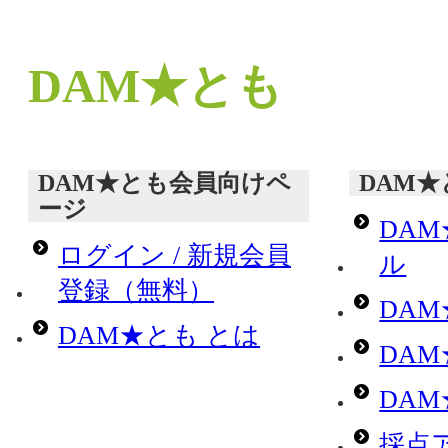
DAM★とも
DAM★とも会員向けペ
DAM
ージ
DA
ログイン / 新規会員
ル
登録（無料）
DA
DAM★とも とは
DA
DA
採点