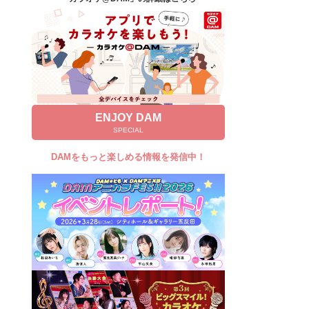
キャンペーン
お知らせ
よくあるご質問
DAMの新曲・ランキングなど
カラオケ最新情報をチェック！
ENJOY DAM
SPECIAL
DAMをもっと楽しめる情報を発信中！
自宅でカラオケ歌い放題！
家族や友達と一緒に！練習にも！