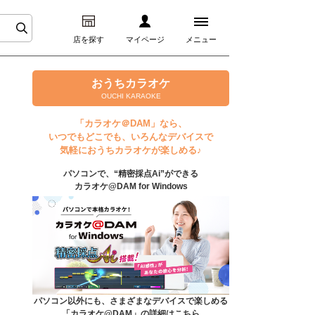
店を探す
マイページ
メニュー
ログイン
おうちカラオケ
OUCHI KARAOKE
マイページ
「カラオケ＠DAM」なら、
いつでもどこでも、いろんなデバイスで
プレミアムサービス
気軽におうちカラオケが楽しめる♪
パソコンで、“精密採点Ai”ができる
DAM★とも動画
カラオケ@DAM for Windows
DAM★とも録音
カラオケ＠DAM
ユーザー検索
パソコン以外にも、さまざまなデバイスで楽しめる
「カラオケ@DAM」の詳細はこちら