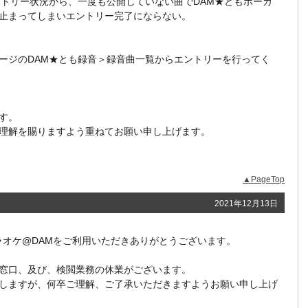
トリー状況から、一度も公開していない曲でDAM★ともボーカ
止まってしまいエントリー完了にならない。
ジのDAM★とも録音＞録音曲一覧からエントリーを行ってく
す。
理解を賜りますよう重ねてお願い申し上げます。
▲PageTop
2021年12月13日
、カラオケ@DAMをご利用いただきありがとうございます。
窓口、及び、検閲業務の休業がございます。
しますが、何卒ご理解、ご了承いただきますようお願い申し上げ