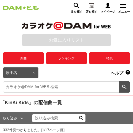
曲を探す
店を探す
マイページ
メニュー
ログイン
マイページ
お気に入りリスト
動画からさがす
録音からさがす
プレミアムサービス
新曲
ランキング
特集
DAM★とも動画
閉じる
ヘルプ
DAM★とも録音
カラオケ＠DAM
「KinKi Kids」
の配信曲一覧
ユーザー検索
絞り込み
キャンペーン
332
件見つかりました。[
1
/
17
ページ目]