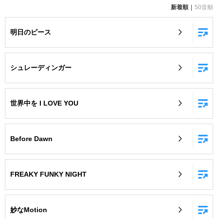
新着順
50音順
お知らせ
よくあるご質問
明日のピース
DAMの新曲・ランキングなど
カラオケ最新情報をチェック！
シュレーディンガー
世界中を I LOVE YOU
自宅でカラオケ歌い放題！
家族や友達と一緒に！練習にも！
Before Dawn
FREAKY FUNKY NIGHT
妙なMotion