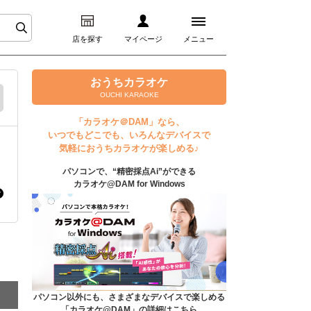
店を探す
マイページ
メニュー
ログイン
おうちカラオケ
OUCHI KARAOKE
マイページ
「カラオケ＠DAM」なら、
いつでもどこでも、いろんなデバイスで
プレミアムサービス
気軽におうちカラオケが楽しめる♪
パソコンで、“精密採点Ai”ができる
DAM★とも動画
カラオケ@DAM for Windows
DAM★とも録音
カラオケ＠DAM
ユーザー検索
パソコン以外にも、さまざまなデバイスで楽しめる
「カラオケ@DAM」の詳細はこちら