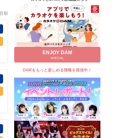
キャンペーン
0音順
お知らせ
よくあるご質問
DAMの新曲・ランキングなど
カラオケ最新情報をチェック！
ENJOY DAM
SPECIAL
DAMをもっと楽しめる情報を発信中！
自宅でカラオケ歌い放題！
家族や友達と一緒に！練習にも！