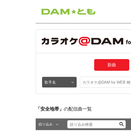
新曲
「安全地帯」
の配信曲一覧
絞り込み