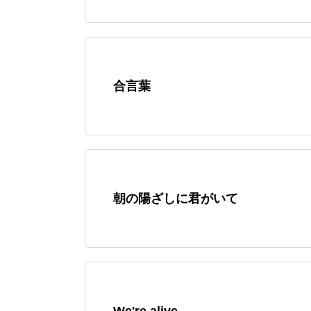
合言葉
朝の陽ざしに君がいて
We're alive