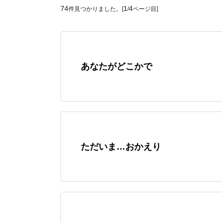
74
1
4
件見つかりました。[
/
ページ目]
あなたがどこかで
ただいま…おかえり