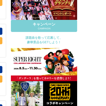
キャンペーン
CAMPAIGN
課題曲を歌って応募して、
豪華景品をGETしよう！