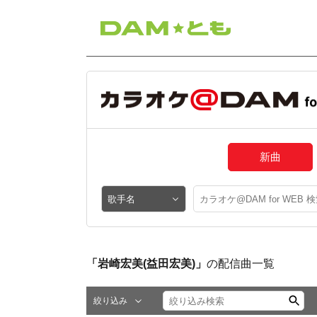
新曲
「岩崎宏美(益田宏美)」
の配信曲一覧
絞り込み