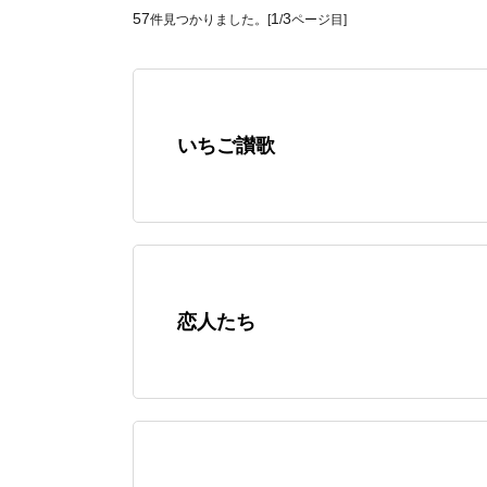
57
1
3
件見つかりました。[
/
ページ目]
いちご讃歌
恋人たち