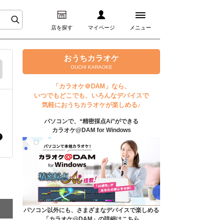
店を探す
マイページ
メニュー
ログイン
おうちカラオケ
OUCHI KARAOKE
マイページ
「カラオケ＠DAM」なら、
いつでもどこでも、いろんなデバイスで
プレミアムサービス
気軽におうちカラオケが楽しめる♪
パソコンで、“精密採点Ai”ができる
DAM★とも動画
カラオケ@DAM for Windows
DAM★とも録音
カラオケ＠DAM
ユーザー検索
パソコン以外にも、さまざまなデバイスで楽しめる
「カラオケ@DAM」の詳細はこちら