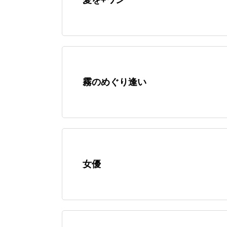
霧のめぐり逢い
女優