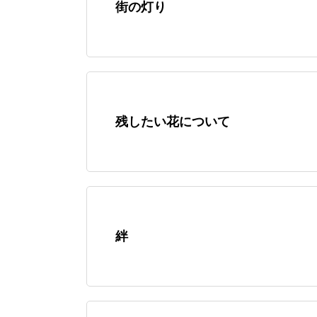
街の灯り
残したい花について
絆