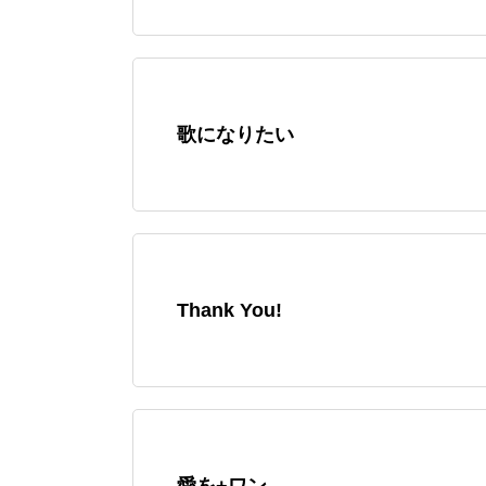
歌になりたい
Thank You!
愛を+ワン