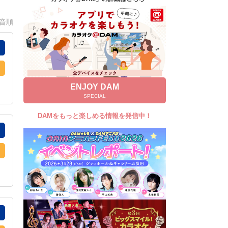
キャンペーン
0音順
お知らせ
よくあるご質問
DAMの新曲・ランキングなど
カラオケ最新情報をチェック！
ENJOY DAM
SPECIAL
DAMをもっと楽しめる情報を発信中！
自宅でカラオケ歌い放題！
家族や友達と一緒に！練習にも！