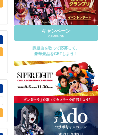
キャンペーン
CAMPAIGN
課題曲を歌って応募して、
豪華景品をGETしよう！