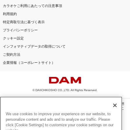
カラオケご利用にあたっての注意事項
利用規約
特定商取引法に基づく表示
プライバシーポリシー
クッキー設定
インフォマティブデータの取得について
ご契約方法
企業情報（コーポレートサイト）
© DAIICHIKOSHO CO.,LTD. All Rights Reserved.
このサイトに掲載されている一切の文章・画像・写真・動画・音声等を、手段や形態
を問わず、著作権法の定める範囲を超えて無断で複製、転載、ファイル化などするこ
とを禁じます。
We use cookies to improve your experience on our website, to
personalize content and ads and to analyze our traffic. Please
楽曲及びコンテンツは、機種によりご利用いただけない場合があります。
click [Cookie Settings] to customize your cookie settings on our
楽曲及びコンテンツの配信日、配信内容が変更になる場合があります。