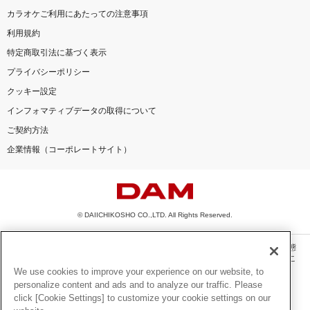
カラオケご利用にあたっての注意事項
利用規約
特定商取引法に基づく表示
プライバシーポリシー
クッキー設定
インフォマティブデータの取得について
ご契約方法
企業情報（コーポレートサイト）
© DAIICHIKOSHO CO.,LTD. All Rights Reserved.
このサイトに掲載されている一切の文章・画像・写真・動画・音声等を、手段や形態
を問わず、著作権法の定める範囲を超えて無断で複製、転載、ファイル化などするこ
とを禁じます。
We use cookies to improve your experience on our website, to
personalize content and ads and to analyze our traffic. Please
楽曲及びコンテンツは、機種によりご利用いただけない場合があります。
click [Cookie Settings] to customize your cookie settings on our
楽曲及びコンテンツの配信日、配信内容が変更になる場合があります。