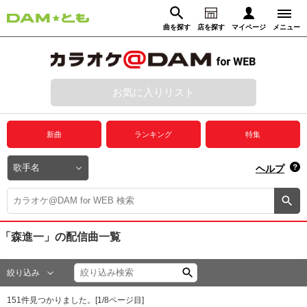
曲を探す
店を探す
マイページ
メニュー
ログイン
マイページ
お気に入りリスト
動画からさがす
録音からさがす
プレミアムサービス
新曲
ランキング
特集
DAM★とも動画
閉じる
ヘルプ
DAM★とも録音
カラオケ＠DAM
「森進一」
の配信曲一覧
ユーザー検索
絞り込み
キャンペーン
151
件見つかりました。[
1
/
8
ページ目]