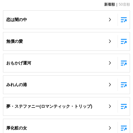
新着順
50音順
お知らせ
よくあるご質問
恋は闇の中
DAMの新曲・ランキングなど
カラオケ最新情報をチェック！
無償の愛
おもかげ運河
自宅でカラオケ歌い放題！
家族や友達と一緒に！練習にも！
みれんの港
夢・ステファニー(ロマンティック・トリップ)
厚化粧の女